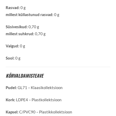
Rasvad:
0 g
millest küllastunud rasvad:
0 g
Süsivesikud:
0,70 g
millest suhkrud:
0,70 g
Valgud:
0 g
Sool:
0 g
KÕRVALDAMISTEAVE
Pudel:
GL71 – Klaasikollektsioon
Kork:
LDPE4 – Plastkollektsioon
Kapsel:
C/PVC90 – Plastikkollektsioon