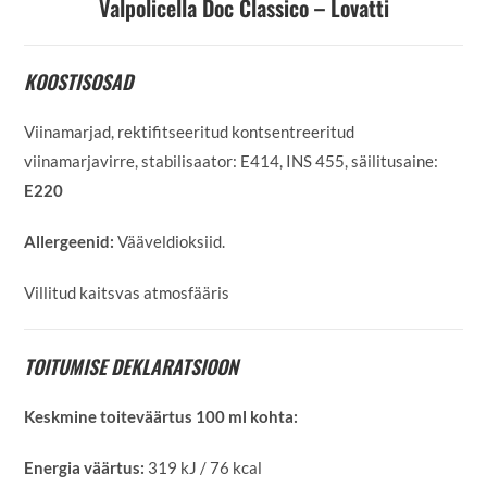
Valpolicella Doc Classico – Lovatti
KOOSTISOSAD
Viinamarjad, rektifitseeritud kontsentreeritud
viinamarjavirre, stabilisaator: E414, INS 455, säilitusaine:
E220
Allergeenid:
Vääveldioksiid.
Villitud kaitsvas atmosfääris
TOITUMISE DEKLARATSIOON
Keskmine toiteväärtus 100 ml kohta:
Energia väärtus:
319 kJ / 76 kcal