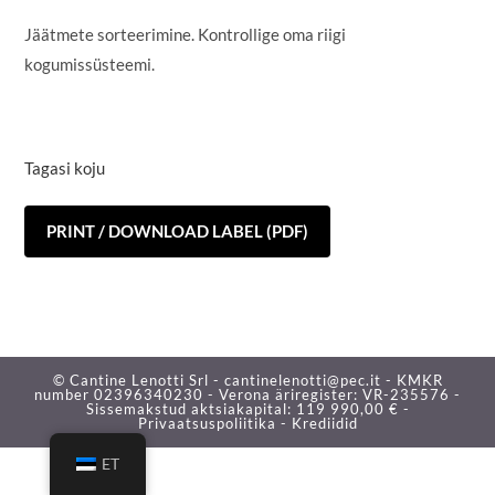
Jäätmete sorteerimine. Kontrollige oma riigi
kogumissüsteemi.
Tagasi koju
PRINT / DOWNLOAD LABEL (PDF)
© Cantine Lenotti Srl - cantinelenotti@pec.it - KMKR
number 02396340230 - Verona äriregister: VR-235576 -
Sissemakstud aktsiakapital: 119 990,00 € -
Privaatsuspoliitika -
Krediidid
ET