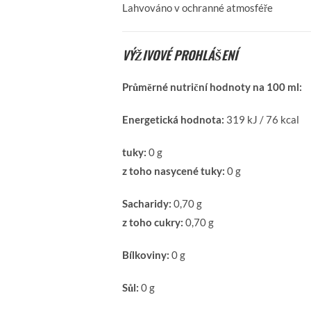
Lahvováno v ochranné atmosféře
VÝŽIVOVÉ PROHLÁŠENÍ
Průměrné nutriční hodnoty na 100 ml:
Energetická hodnota:
319 kJ / 76 kcal
tuky:
0 g
z toho nasycené tuky:
0 g
Sacharidy:
0,70 g
z toho cukry:
0,70 g
Bílkoviny:
0 g
Sůl:
0 g