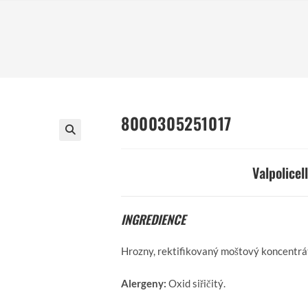
8000305251017
Valpolicel
INGREDIENCE
Hrozny, rektifikovaný moštový koncentrát
Alergeny:
Oxid siřičitý.