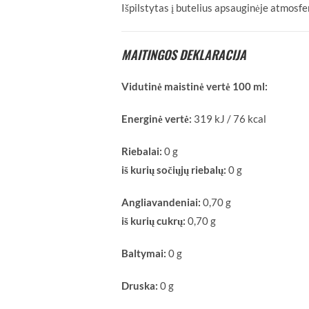
Išpilstytas į butelius apsauginėje atmosfe
MAITINGOS DEKLARACIJA
Vidutinė maistinė vertė 100 ml:
Energinė vertė:
319 kJ / 76 kcal
Riebalai:
0 g
iš kurių sočiųjų riebalų:
0 g
Angliavandeniai:
0,70 g
iš kurių cukrų:
0,70 g
Baltymai:
0 g
Druska:
0 g