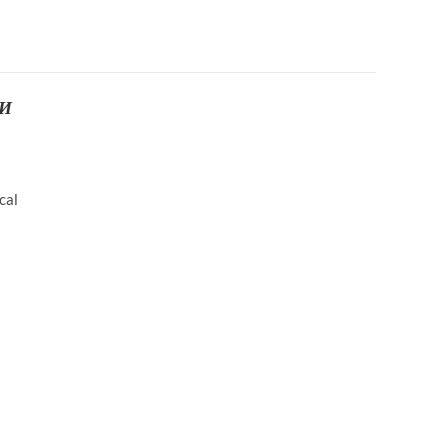
ТИ
cal