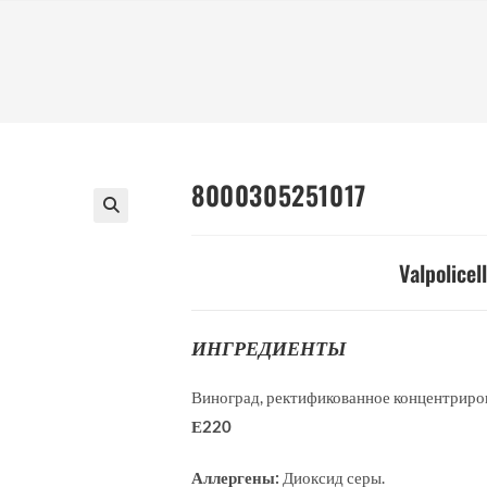
8000305251017
Valpolicel
ИНГРЕДИЕНТЫ
Виноград, ректификованное концентриров
Е220
Аллергены:
Диоксид серы.