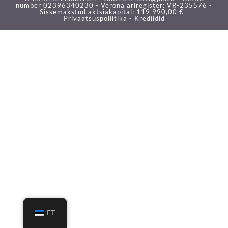
number 02396340230 - Verona äriregister: VR-235576 -
Sissemakstud aktsiakapital: 119 990,00 € -
Privaatsuspoliitika -
Krediidid
ET