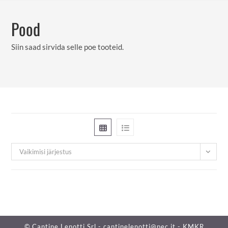
Skip
to
Pood
content
Siin saad sirvida selle poe tooteid.
Vaikimisi järjestus
© Cantine Lenotti Srl - cantinelenotti@pec.it - KMKR