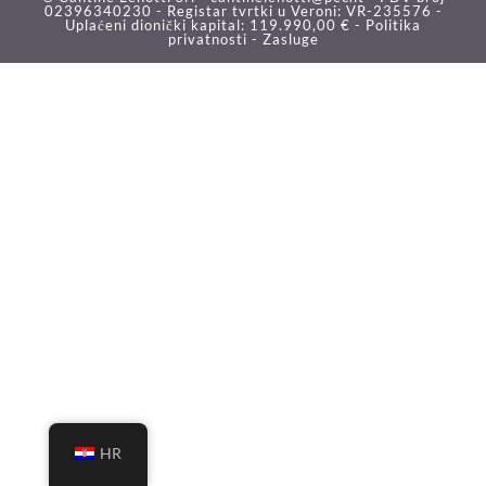
02396340230 - Registar tvrtki u Veroni: VR-235576 -
Uplaćeni dionički kapital: 119.990,00 € -
Politika
privatnosti -
Zasluge
HR