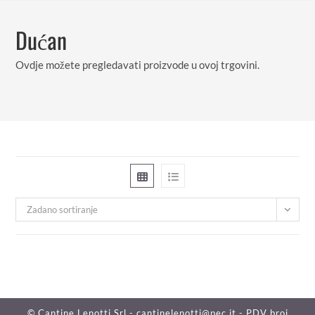
Preskoči
na
Dućan
sadržaj
Ovdje možete pregledavati proizvode u ovoj trgovini.
Zadano sortiranje
© Cantine Lenotti Srl - cantinelenotti@pec.it - PDV broj