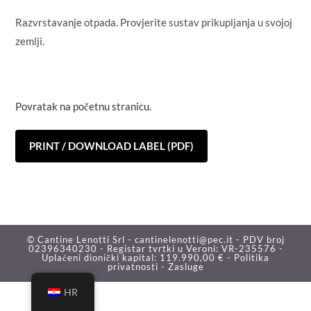
Razvrstavanje otpada. Provjerite sustav prikupljanja u svojoj
zemlji.
Povratak na početnu stranicu.
PRINT / DOWNLOAD LABEL (PDF)
© Cantine Lenotti Srl - cantinelenotti@pec.it - PDV broj
02396340230 - Registar tvrtki u Veroni: VR-235576 -
Uplaćeni dionički kapital: 119.990,00 € -
Politika
privatnosti -
Zasluge
HR