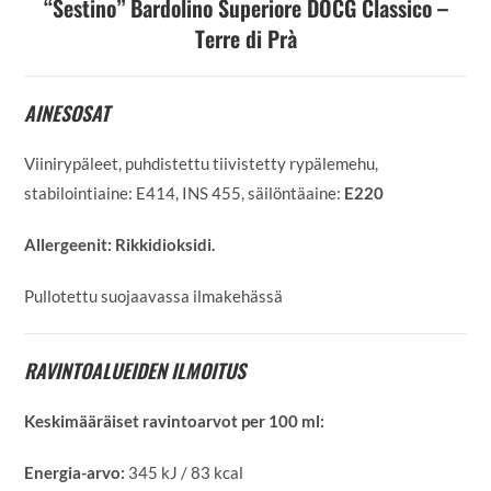
“Sestino” Bardolino Superiore DOCG Classico –
Terre di Prà
AINESOSAT
Viinirypäleet, puhdistettu tiivistetty rypälemehu,
stabilointiaine: E414, INS 455, säilöntäaine:
E220
Allergeenit:
Rikkidioksidi.
Pullotettu suojaavassa ilmakehässä
RAVINTOALUEIDEN ILMOITUS
Keskimääräiset ravintoarvot per 100 ml:
Energia-arvo:
345 kJ / 83 kcal