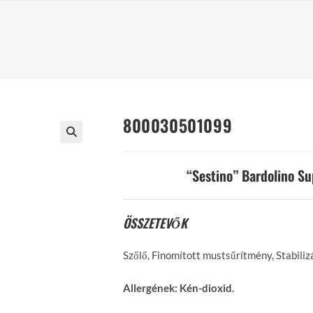
800030501099
“Sestino” Bardolino Su
ÖSSZETEVŐK
Szőlő, Finomított mustsűrítmény, Stabiliz
Allergének:
Kén-dioxid.