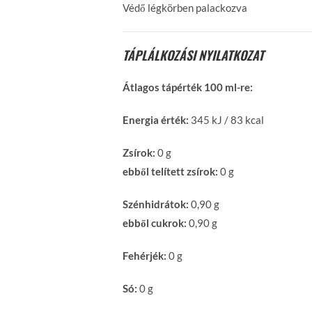
Védő légkörben palackozva
TÁPLÁLKOZÁSI NYILATKOZAT
Átlagos tápérték 100 ml-re:
Energia érték:
345 kJ / 83 kcal
Zsírok:
0 g
ebből telített zsírok:
0 g
Szénhidrátok:
0,90 g
ebből cukrok:
0,90 g
Fehérjék:
0 g
Só:
0 g