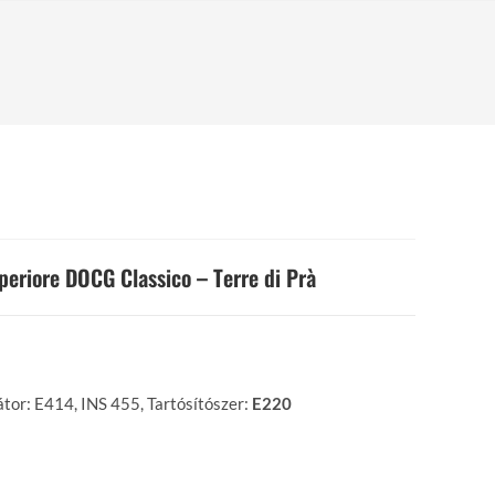
periore DOCG Classico – Terre di Prà
átor: E414, INS 455, Tartósítószer:
E220