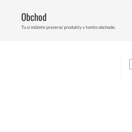
Preskočiť
na
Obchod
obsah
Tu si môžete prezerať produkty v tomto obchode.