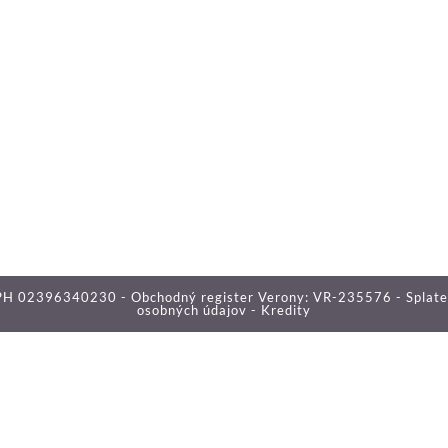
Č DPH 02396340230 - Obchodný register Verony: VR-235576 - Splat
osobných údajov -
Kredity