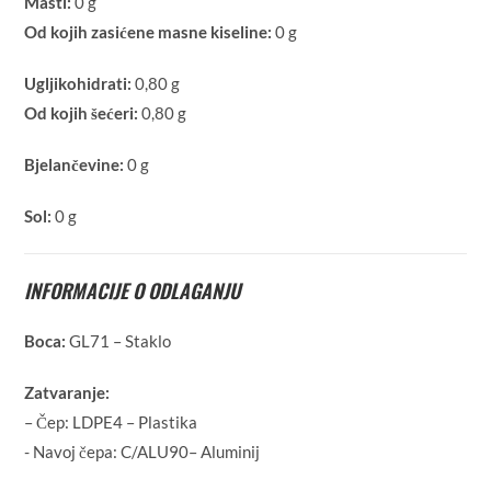
Masti:
0 g
Od kojih zasićene masne kiseline:
0 g
Ugljikohidrati:
0,80 g
Od kojih šećeri:
0,80 g
Bjelančevine:
0 g
Sol:
0 g
INFORMACIJE O ODLAGANJU
Boca:
GL71 – Staklo
Zatvaranje:
– Čep: LDPE4 – Plastika
- Navoj čepa: C/ALU90– Aluminij