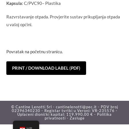
Kapsula:
C/PVC90– Plastika
Razvrstavanje otpada. Provjerite sustav prikupljanja otpada
u vašoj općini.
Povratak na početnu stranicu.
PRINT / DOWNLOAD LABEL (PDF)
© Cantine Lenotti Srl - cantinelenotti@pec.it - PDV broj
02396340230 - Registar tvrtki u Veroni: VR-235576 -
Uplaćeni dionički kapital: 119.990,00 € -
Politika
privatnosti -
Zasluge
HR