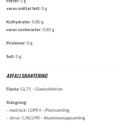
Fetter:
0 g
varav mättat fett:
0 g
Kolhydrater:
0,80 g
varav sockerarter:
0,80 g
Proteiner:
0 g
Salt:
0 g
AVFALLSHANTERING
Flaska:
GL71 – Glaskollektion
Stängning:
– med lock: LDPE4 – Plastsamling
– skruv: C/ALU90 – Aluminiumuppsamling