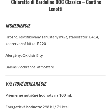
Chiaretto di Bardolino DOC Classico – Cantine
Lenotti
INGREDIENCIE
Hrozno, rektifikovaný zahustený mušt, stabilizátor: E414,
konzervačná látka:
E220
Alergény:
Oxid siričitý.
Balené v ochrannej atmosfére
VÝŽIVOVÉ DEKLARÁCIE
Priemerné nutričné hodnoty na 100 ml:
Energetická hodnota:
298 kJ
/
71 kcal