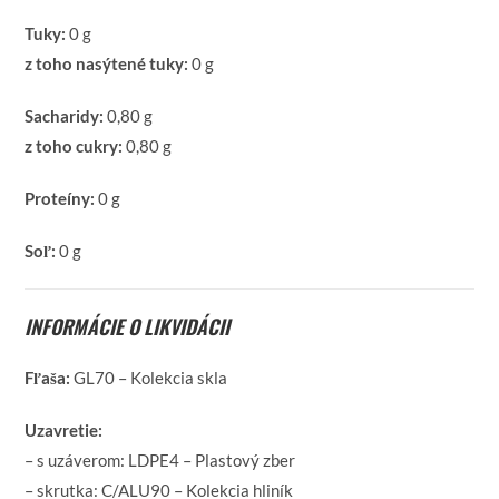
Tuky:
0 g
z toho nasýtené tuky:
0 g
Sacharidy:
0,80 g
z toho cukry:
0,80 g
Proteíny:
0 g
Soľ:
0 g
INFORMÁCIE O LIKVIDÁCII
Fľaša:
GL70 – Kolekcia skla
Uzavretie:
– s uzáverom: LDPE4 – Plastový zber
– skrutka: C/ALU90 – Kolekcia hliník