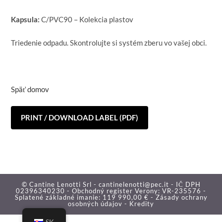
Kapsula:
C/PVC90 – Kolekcia plastov
Triedenie odpadu. Skontrolujte si systém zberu vo vašej obci.
Späť domov
PRINT / DOWNLOAD LABEL (PDF)
© Cantine Lenotti Srl - cantinelenotti@pec.it - IČ DPH
02396340230 - Obchodný register Verony: VR-235576 -
Splatené základné imanie: 119 990,00 € -
Zásady ochrany
osobných údajov -
Kredity