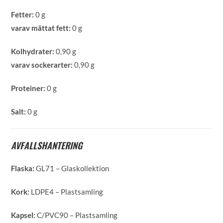
Fetter:
0 g
varav mättat fett:
0 g
Kolhydrater:
0,90 g
varav sockerarter:
0,90 g
Proteiner:
0 g
Salt:
0 g
AVFALLSHANTERING
Flaska:
GL71 – Glaskollektion
Kork:
LDPE4 – Plastsamling
Kapsel:
C/PVC90 – Plastsamling