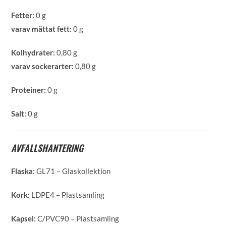
Fetter:
0 g
varav mättat fett:
0 g
Kolhydrater:
0,80 g
varav sockerarter:
0,80 g
Proteiner:
0 g
Salt:
0 g
AVFALLSHANTERING
Flaska:
GL71 – Glaskollektion
Kork:
LDPE4 – Plastsamling
Kapsel:
C/PVC90 – Plastsamling