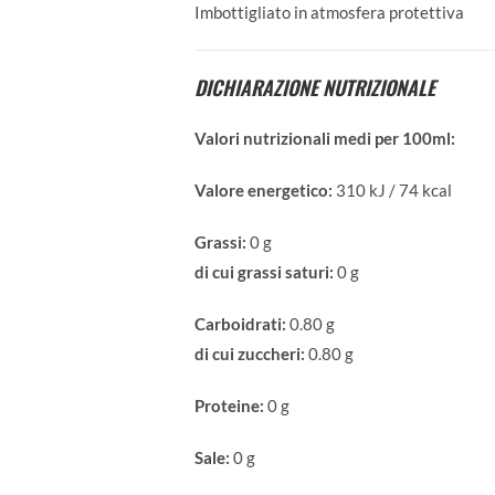
Imbottigliato in atmosfera protettiva
DICHIARAZIONE NUTRIZIONALE
Valori nutrizionali medi per 100ml:
Valore energetico:
310 kJ / 74 kcal
Grassi:
0 g
di cui grassi saturi:
0 g
Carboidrati:
0.80 g
di cui zuccheri:
0.80 g
Proteine:
0 g
Sale:
0 g