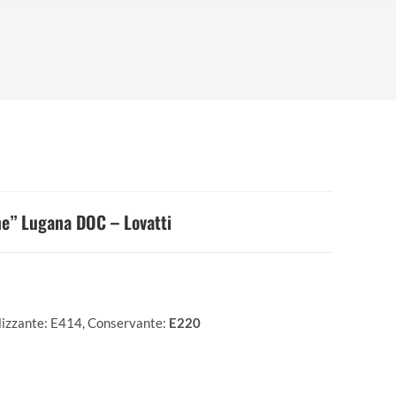
ne” Lugana DOC – Lovatti
ilizzante: E414, Conservante:
E220