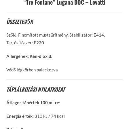
“Tre Fontane” Lugana DOC – Lovatti
ÖSSZETEVŐK
Szőlő, Finomított mustsűrítmény, Stabilizátor: E414,
Tartósítószer:
E220
Allergének:
Kén-dioxid.
Védő légkörben palackozva
TÁPLÁLKOZÁSI NYILATKOZAT
Átlagos tápérték 100 ml-re:
Energia érték:
310 kJ / 74 kcal