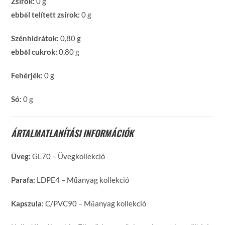
Zsírok:
0 g
ebből telített zsírok:
0 g
Szénhidrátok:
0,80 g
ebből cukrok:
0,80 g
Fehérjék:
0 g
Só:
0 g
ÁRTALMATLANÍTÁSI INFORMÁCIÓK
Üveg:
GL70 – Üvegkollekció
Parafa:
LDPE4 – Műanyag kollekció
Kapszula:
C/PVC90 – Műanyag kollekció