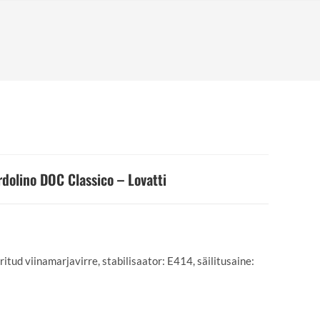
dolino DOC Classico – Lovatti
itud viinamarjavirre, stabilisaator: E414, säilitusaine: