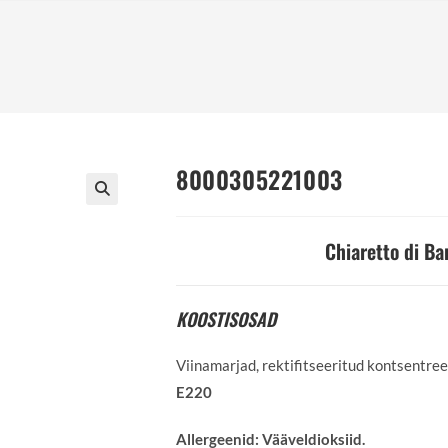
8000305221003
Chiaretto di Bar
KOOSTISOSAD
Viinamarjad, rektifitseeritud kontsentreer
E220
Allergeenid:
Vääveldioksiid.