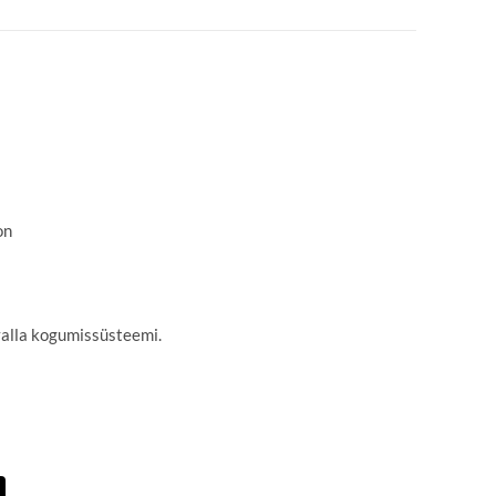
on
valla kogumissüsteemi.