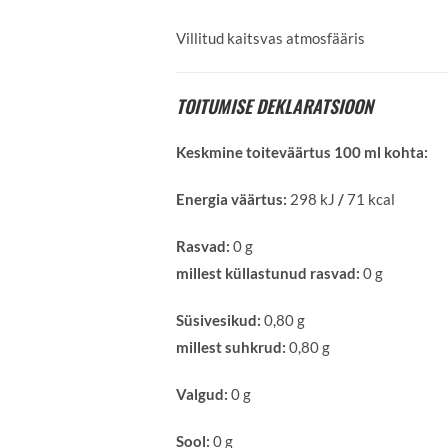
Villitud kaitsvas atmosfääris
TOITUMISE DEKLARATSIOON
Keskmine toiteväärtus 100 ml kohta:
Energia väärtus:
298 kJ
/
71 kcal
Rasvad:
0 g
millest küllastunud rasvad:
0 g
Süsivesikud:
0,80 g
millest suhkrud:
0,80 g
Valgud:
0 g
Sool:
0 g