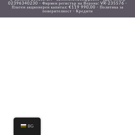
02396340230 - Фирмен регистър на Верона: VR-235576 -
Платен акционерен капитал: €119 990,00 -
Политика за
поверителност -
Кредити
BG