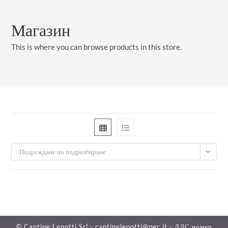
Преминете
към
Магазин
съдържанието
This is where you can browse products in this store.
Подреждане по подразбиране
© Cantine Lenotti Srl - cantinelenotti@pec.it - ДДС номер