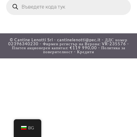
© Cantine Lenotti Srl - cantinelenotti@pec.it - ДДС номер
02396340230 - Фирмен регистър на Верона: VR-235576 -
Платен акционерен капитал: €119 990,00 -
Политика за
поверителност -
Кредити
BG