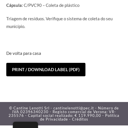
Cápsula:
C/PVC90 – Coleta de plástico
Triagem de resíduos. Verifique o sistema de coleta do seu
município.
De volta para casa
PRINT / DOWNLOAD LABEL (PDF)
© Cantine Lenotti Srl - cantinelenotti@pec.it - Número de
IVA 02396340230 - Registo comercial de Verona: VR-
235576 - Capital social realizado: € 119.990,00 -
Política
de Privacidade -
Créditos