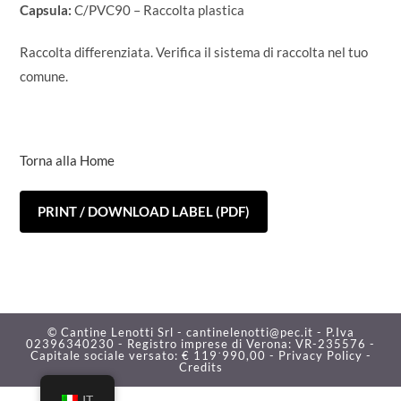
Capsula:
C/PVC90 – Raccolta plastica
Raccolta differenziata. Verifica il sistema di raccolta nel tuo
comune.
Torna alla Home
PRINT / DOWNLOAD LABEL (PDF)
© Cantine Lenotti Srl - cantinelenotti@pec.it - P.Iva
02396340230 - Registro imprese di Verona: VR-235576 -
Capitale sociale versato: € 119˙990,00 -
Privacy Policy -
Credits
IT