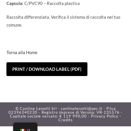
Capsula:
C/PVC90 – Raccolta plastica
Raccolta differenziata. Verifica il sistema di raccolta nel tuo
comune.
Torna alla Home
PRINT / DOWNLOAD LABEL (PDF)
© Cantine Lenotti Srl - cantinelenotti@pec.it - P.Iva
02396340230 - Registro imprese di Verona: VR-235576 -
Capitale sociale versato: € 119˙990,00 -
Privacy Policy -
Credits
IT