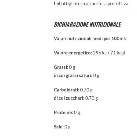
Imbottigliato in atmosfera protettiva
DICHIARAZIONE NUTRIZIONALE
Valori nutrizionali medi per 100ml:
Valore energetico:
296 kJ
/
71 kcal
Grassi:
0 g
di cui grassi saturi:
0 g
Carboidrati:
0.70 g
di cui zuccheri:
0.70 g
Proteine:
0 g
Sale:
0 g