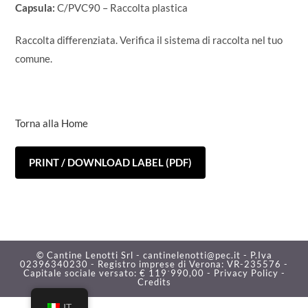
Capsula:
C/PVC90 – Raccolta plastica
Raccolta differenziata. Verifica il sistema di raccolta nel tuo
comune.
Torna alla Home
PRINT / DOWNLOAD LABEL (PDF)
© Cantine Lenotti Srl - cantinelenotti@pec.it - P.Iva
02396340230 - Registro imprese di Verona: VR-235576 -
Capitale sociale versato: € 119˙990,00 -
Privacy Policy -
Credits
IT