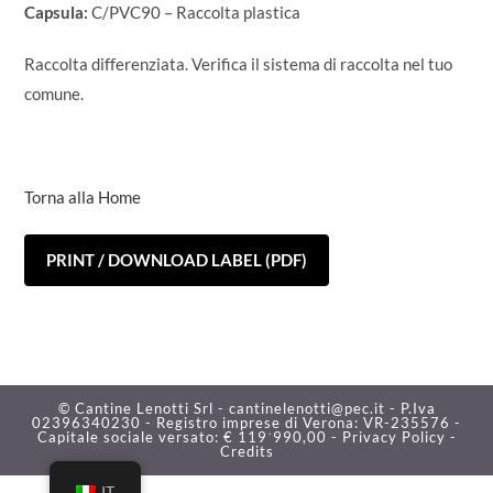
Capsula:
C/PVC90 – Raccolta plastica
Raccolta differenziata. Verifica il sistema di raccolta nel tuo
comune.
Torna alla Home
PRINT / DOWNLOAD LABEL (PDF)
© Cantine Lenotti Srl - cantinelenotti@pec.it - P.Iva
02396340230 - Registro imprese di Verona: VR-235576 -
Capitale sociale versato: € 119˙990,00 -
Privacy Policy -
Credits
IT