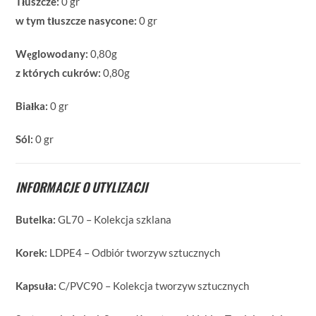
Tłuszcze:
0 gr
w tym tłuszcze nasycone:
0 gr
Węglowodany:
0,80g
z których cukrów:
0,80g
Białka:
0 gr
Sól:
0 gr
INFORMACJE O UTYLIZACJI
Butelka:
GL70 – Kolekcja szklana
Korek:
LDPE4 – Odbiór tworzyw sztucznych
Kapsuła:
C/PVC90 – Kolekcja tworzyw sztucznych